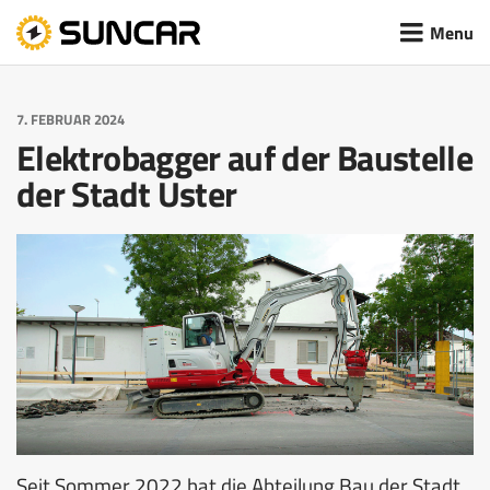
Menu
MACHBARKEITSTUDIEN &
HOCHVOLTVERTEILSYSTEM
VISION
SYSTEMAUSLEGUNG
7. FEBRUAR 2024
Elektrobagger auf der Baustelle
DC-SCHNELLLADESCHNITTSTELLE
AKTUELLES
der Stadt Uster
ELEKTRISCHE ENTWICKLUNG
REMOTE SYSTEM
KARRIERE
MECHANISCHE & THERMISCHE
ENTWICKLUNG
BAGGERASSISTENZSYSTEM
TEAM
SOFTWARE ENTWICKLUNG
PROTOTYPENBAU & PRODUKTION
DOKUMENTATION & ZERTIFIZIERUNG
Seit Sommer 2022 hat die Abteilung Bau der Stadt