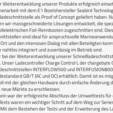
r Weiterentwicklung unserer Produkte erfolgreich einsetz
menarbeit mit dem E1 Bootshersteller Seabird Technologi
ladeschnittstelle als Proof of Concept geliefert haben.
n wir massgeschneiderte Lösungen entwickelt, die spezi
llelektrischen Foil-Rennbooten zugeschnitten sind. Die
hnittstellen sind ideal für anspruchsvolle Marineanwend
t und den intensiven Dialog mit allen Beteiligten konnt
nahtlos integriert und zuverlässig im Betrieb sind.
r bei der Weiterentwicklung unserer Schnellladeschnittst
. Unser Ladecontroller Charge Control L der chargebyte
adeschnittstellen INTERFLOW500 und INTERFUSION800M 
estandard GB/T (AC und DC) erhältlich. Damit ist es mög
ll mit der gleichen Hardware durch einfache Änderung 
 neue Märkte zu erschliessen.
tein war der erfolgreiche Abschluss der Umwelttests f
 Tests waren ein wichtiger Schritt auf dem Weg zur Serien
 Mit dem Bestehen der Tests und der Erweiterung des 