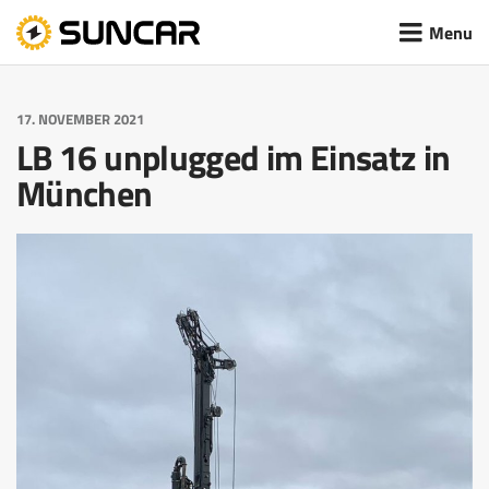
Menu
MACHBARKEITSTUDIEN &
HOCHVOLTVERTEILSYSTEM
VISION
SYSTEMAUSLEGUNG
17. NOVEMBER 2021
LB 16 unplugged im Einsatz in
DC-SCHNELLLADESCHNITTSTELLE
AKTUELLES
München
ELEKTRISCHE ENTWICKLUNG
REMOTE SYSTEM
KARRIERE
MECHANISCHE & THERMISCHE
ENTWICKLUNG
BAGGERASSISTENZSYSTEM
TEAM
SOFTWARE ENTWICKLUNG
PROTOTYPENBAU & PRODUKTION
DOKUMENTATION & ZERTIFIZIERUNG